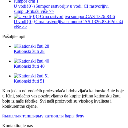
U vodi{0}}Sumpor rastvorljiv u vodi: CI rastvorljivi
sump...
Prikaži više >>
U vodi{0}}Crna rastvorljiva sumpor:CAS 1326-83-6
Prikaži
više >>
Pošaljite upit
Kationski žuti 28
Kationski žuti 40
Kationski žuti 51
Kao jedan od vodećih proizvođača i dobavljača kationske žute boje
u Kini, srdačno vas pozdravljamo da kupite jeftinu kationsku žutu
boju iz naše fabrike. Svi naši proizvodi su visokog kvaliteta i
konkurentne cijene.
йылылыҡ тапшырыу катионлы һары буяу
Kontaktirajte nas