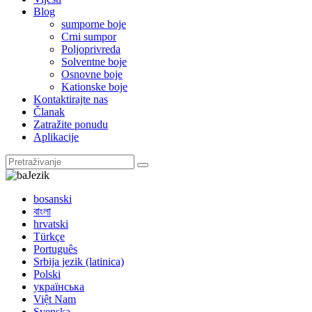
Blog
sumporne boje
Crni sumpor
Poljoprivreda
Solventne boje
Osnovne boje
Kationske boje
Kontaktirajte nas
Članak
Zatražite ponudu
Aplikacije
Jezik
bosanski
বাংলা
hrvatski
Türkçe
Português
Srbija jezik (latinica)
Polski
українська
Việt Nam
Svenska