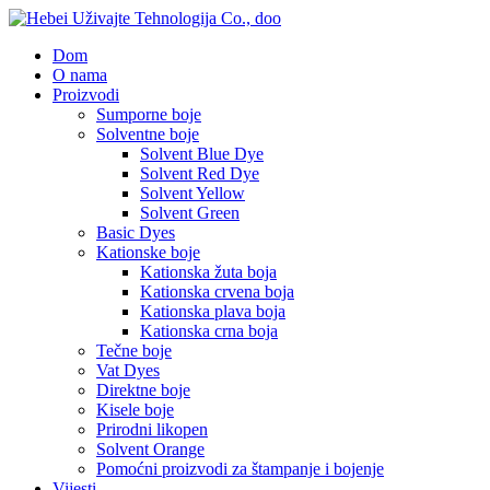
Dom
O nama
Proizvodi
Sumporne boje
Solventne boje
Solvent Blue Dye
Solvent Red Dye
Solvent Yellow
Solvent Green
Basic Dyes
Kationske boje
Kationska žuta boja
Kationska crvena boja
Kationska plava boja
Kationska crna boja
Tečne boje
Vat Dyes
Direktne boje
Kisele boje
Prirodni likopen
Solvent Orange
Pomoćni proizvodi za štampanje i bojenje
Vijesti