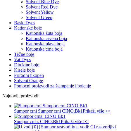
Solvent Blue Dye
Solvent Red Dye
Solvent Yellow
Solvent Green
Basic Dyes
Kationske boje
Kationska žuta boja
Kationska crvena boja
Kationska plava boja
Kationska crna boja
Tečne boje
Vat Dyes
Direktne boje
Kisele boje
Prirodni likopen
Solvent Orange
Pomoćni proizvodi za štampanje i bojenje
Najnoviji proizvodi
Sumpor crni Sumpor crni CINO.Bk1
Prikaži više >>
Sumpor crna: CINO.Bk1
Prikaži više >>