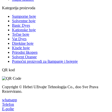
Kategorija proizvoda
Sumporne boje
Solventne boje
Basic Dyes
Kationske boje
Tečne boje
Vat Dyes
Direktne boje
Kisele boje
Prirodni likopen
Solvent Orange
Pomoćni proizvodi za štampanje i bojenje
QR kod
Copyright © Hebei Uživajte Tehnologija Co., doo Sve Prava
Rezervirano.
whatsapp
Telefon
E-pošte