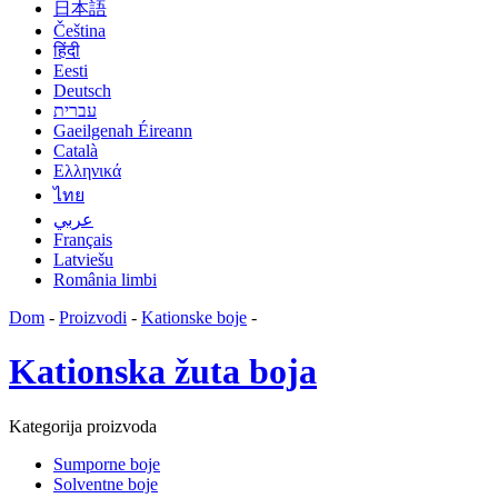
日本語
Čeština
हिंदी
Eesti
Deutsch
עברית
Gaeilgenah Éireann
Català
Ελληνικά
ไทย
عربي
Français
Latviešu
România limbi
Dom
-
Proizvodi
-
Kationske boje
-
Kationska žuta boja
Kategorija proizvoda
Sumporne boje
Solventne boje