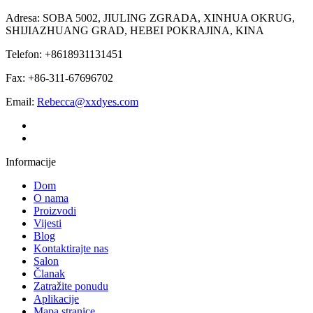
Adresa: SOBA 5002, JIULING ZGRADA, XINHUA OKRUG,
SHIJIAZHUANG GRAD, HEBEI POKRAJINA, KINA
Telefon: +8618931131451
Fax: +86-311-67696702
Email:
Rebecca@xxdyes.com
Informacije
Dom
O nama
Proizvodi
Vijesti
Blog
Kontaktirajte nas
Salon
Članak
Zatražite ponudu
Aplikacije
Mapa stranice