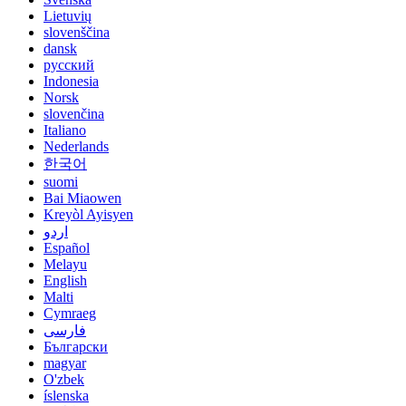
Lietuvių
slovenščina
dansk
русский
Indonesia
Norsk
slovenčina
Italiano
Nederlands
한국어
suomi
Bai Miaowen
Kreyòl Ayisyen
اردو
Español
Melayu
English
Malti
Cymraeg
فارسی
Български
magyar
O'zbek
íslenska